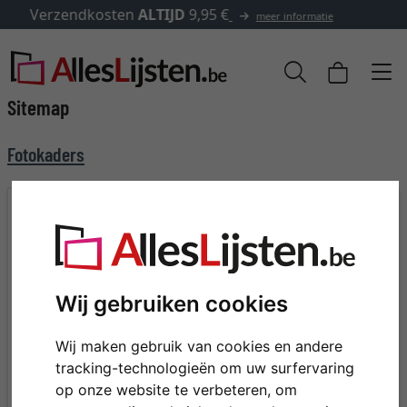
✓
500.000 artikelen om uit te kiezen
Sitemap
Fotokaders
FOTOKADERS EN ANDERE ARTIKELEN
Diepe kaders & 3D
Kaders voor
kaders voor objecten
spieramen
Aluminium kaders
Kaders met passe-
Wij gebruiken cookies
Barok kaders
partout
Brandwerende kaders
Puzzelkaders
Wij maken gebruik van cookies en andere
Collage fotokaders
Randloze wissellijsten
tracking-technologieën om uw surfervaring
Fotokaders
Ovale & ronde kaders
op onze website te verbeteren, om
Multi fotokaders voor
Baklijsten