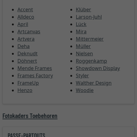
Accent
Klüber
Alldeco
Larson-Juhl
April
Lück
Artcanvas
Mira
Artvera
Mittermeier
Deha
Müller
Deknudt
Nielsen
Döhnert
Roggenkamp
Mende Frames
Showdown Display
Frames Factory
Styler
FrameUp
Walther Design
Henzo
Woodie
Fotokaders Toebehoren
PASSE-PARTOUTS