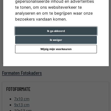
gepersonaliseerde inhoud en advertenties
meerdere foto's
Vitrines
te tonen, om ons websiteverkeer te
GameFrame
Acryl fotokaders
analyseren en om te begrijpen waar onze
Grote kaders XL
Kaders voor t-shirts en
bezoekers vandaan komen.
Houten kaders
truien
Klikkaders
Vintage & Shabby Chic
Ik ga akkoord
Aansluitklemmen
Kaders voor LP
Billboards
Fotowanden
Ik weiger
Kunststof kaders
Wandspiegels
Wijzig mijn voorkeuren
Wissellijsten
Formaten Fotokaders
FOTOFORMATE
7x10 cm
9x13 cm
10x13 cm