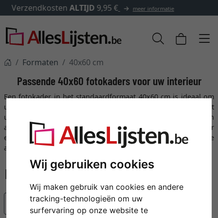
✓
500.000 artikelen om uit te kiezen
Formaten
40x60 cm
Passende 40x60 fotokaders voor uw interieur
Een fotokader in het standaardformaat 40x60 cm is ideaal om
uw kunstwerk of favoriete foto stijlvol in scène te zetten. Bij het
uitzoeken van de juiste kader zijn niet alleen de kwaliteit en
afwerking van belang. Ook factoren zoals kleur, het type kader
en het type glas zijn belangrijk. Bekijk nu ons uitgebreide
assortiment 40x60 fotokaders!
Wij gebruiken cookies
Wij maken gebruik van cookies en andere
tracking-technologieën om uw
Populariteit
surfervaring op onze website te