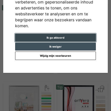
verbeteren, om gepersonaliseerde inhoud
Tip
Tip
en advertenties te tonen, om ons
websiteverkeer te analyseren en om te
begrijpen waar onze bezoekers vandaan
komen.
Ik ga akkoord
Ik weiger
Houten kader Quadrum
Aluminum kader Econ hoekig
Wijzig mijn voorkeuren
vanaf 64,65 € *
vanaf 41,80 € *
Tip