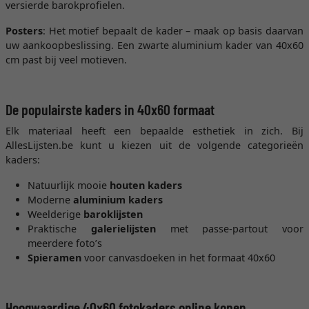
versierde barokprofielen.
Posters
: Het motief bepaalt de kader – maak op basis daarvan
uw aankoopbeslissing. Een zwarte aluminium kader van 40x60
cm past bij veel motieven.
De populairste kaders in 40x60 formaat
Elk materiaal heeft een bepaalde esthetiek in zich. Bij
AllesLijsten.be kunt u kiezen uit de volgende categorieën
kaders:
Natuurlijk mooie
houten kaders
Moderne
aluminium kaders
Weelderige
baroklijsten
Praktische
galerielijsten
met passe-partout voor
meerdere foto’s
Spieramen
voor canvasdoeken in het formaat 40x60
Hoogwaardige 40x60 fotokaders online kopen