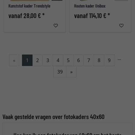
Kunststof kader Trendstyle
Houten kader Unibox
vanaf 28,00 € *
vanaf 114,10 € *
...
«
1
2
3
4
5
6
7
8
9
Verder
39
»
Vaak gestelde vragen over fotokaders 40x60