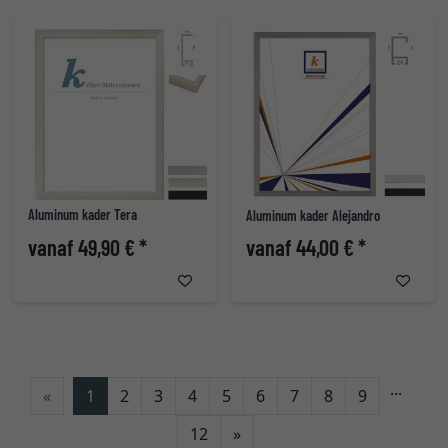
Aluminum kader Tera
Aluminum kader Alejandro
vanaf 49,90 € *
vanaf 44,00 € *
...
«
1
2
3
4
5
6
7
8
9
Verder
12
»