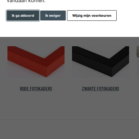
vandaan komen.
Ik ga akkoord
Ik weiger
Wijzig mijn voorkeuren
GELE FOTOKADERS
GOUDEN FOTOKADERS
RODE FOTOKADERS
ZWARTE FOTOKADERS