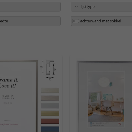
lijsttype
eedte
achterwand met sokkel