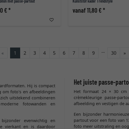
ollon met passe-partout
Kunststof kader Trendstyle
0 € *
vanaf 11,80 € *
...
V
«
1
2
3
4
5
6
7
8
9
30
»
Het juiste passe-parto
ardformaten. Hij is compact
Het formaat 24 × 30 cm i
g om foto's en afbeeldingen
crèmekleurige passe-parto
 zich uitstekend combineren
afbeelding en vestigen de a
 moderne fotowanden en
Een bijzonder harmonieuze
partout voor een foto van 1
bijzonder evenwichtig en
foto meer uitstraling en oo
e vierkant en is daardoor