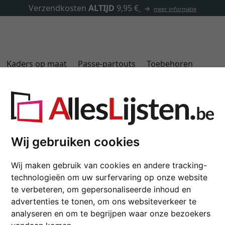
✓
500.000 artikelen om uit te kiezen
Kaders op maat
Passe-partouts
Toebehoren
Fotokaders in formaat 24x30 cm
Wij gebruiken cookies
Kleuren
Wij maken gebruik van cookies en andere tracking-
technologieën om uw surfervaring op onze website
te verbeteren, om gepersonaliseerde inhoud en
advertenties te tonen, om ons websiteverkeer te
analyseren en om te begrijpen waar onze bezoekers