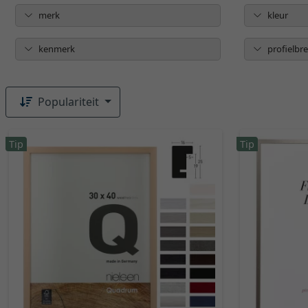
merk
kleur
kenmerk
profielbr
Populariteit
Tip
Tip