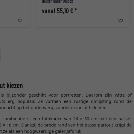
Houten kader Unibox
vanaf 55,10 € *
erder
ut kiezen
s bijzonder geschikt voor portretten. Daarom zijn witte of
uts erg populair. Ze vormen een rustige omlijsting rond de
andacht op het onderwerp, zonder ervan af te leiden.
 combinatie is een fotokader van 24 × 30 cm met een passe-
3 × 18 cm. Dankzij de brede rand van het passe-partout krijgt de
gt ze als een hoogwaardige galerijafdruk.