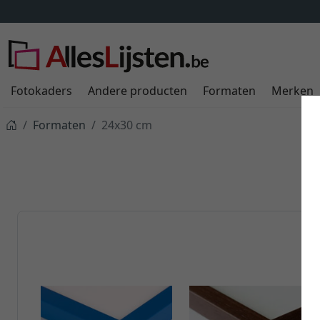
Fotokaders
Andere producten
Formaten
Merken
Formaten
24x30 cm