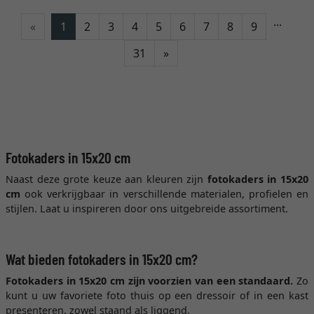
...
«
1
2
3
4
5
6
7
8
9
Verder
31
»
Fotokaders in 15x20 cm
Naast deze grote keuze aan kleuren zijn
fotokaders in 15x20
cm
ook verkrijgbaar in verschillende materialen, profielen en
stijlen. Laat u inspireren door ons uitgebreide assortiment.
Wat bieden fotokaders in 15x20 cm?
Fotokaders in 15x20 cm zijn voorzien van een standaard.
Zo
kunt u uw favoriete foto thuis op een dressoir of in een kast
presenteren, zowel staand als liggend.