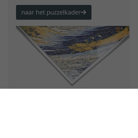
naar het puzzelkader
Een schilderij zonder lijst is als
een lichaam zonder ziel!