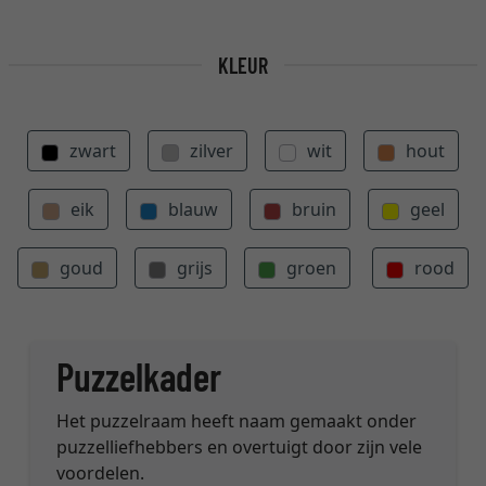
KLEUR
zwart
zilver
wit
hout
eik
blauw
bruin
geel
goud
grijs
groen
rood
Puzzelkader
Het puzzelraam heeft naam gemaakt onder
puzzelliefhebbers en overtuigt door zijn vele
voordelen.