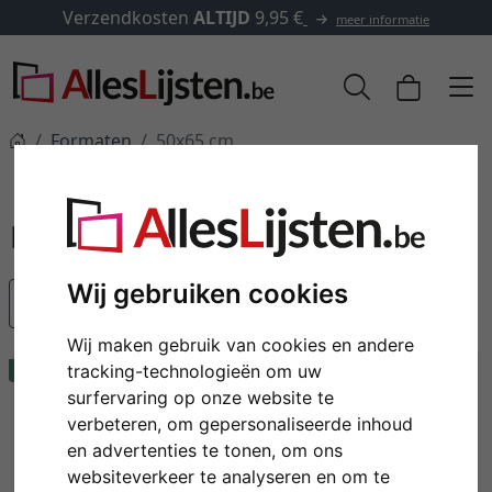
Verzendkosten
ALTIJD
9,95 €
meer informatie
Formaten
50x65 cm
50x65 cm
Wij gebruiken cookies
Populariteit
Wij maken gebruik van cookies en andere
Tip
Tip
tracking-technologieën om uw
surfervaring op onze website te
verbeteren, om gepersonaliseerde inhoud
en advertenties te tonen, om ons
websiteverkeer te analyseren en om te