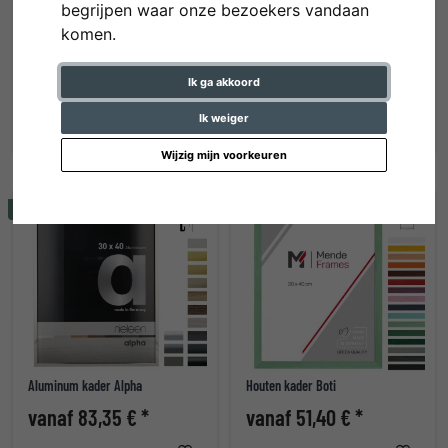
begrijpen waar onze bezoekers vandaan
komen.
Aluminum kader Econ hoekig
Kunststof kader ART
Ik ga akkoord
vanaf 47,90 € *
vanaf 37,70 € *
Ik weiger
Wijzig mijn voorkeuren
Tip
Tip
Aluminum kader Alpha
Houten kader Boti
vanaf 83,35 € *
vanaf 51,40 € *