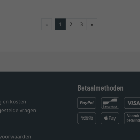
Verder
«
1
2
3
»
Betaalmethoden
g en kosten
gestelde vragen
voorwaarden