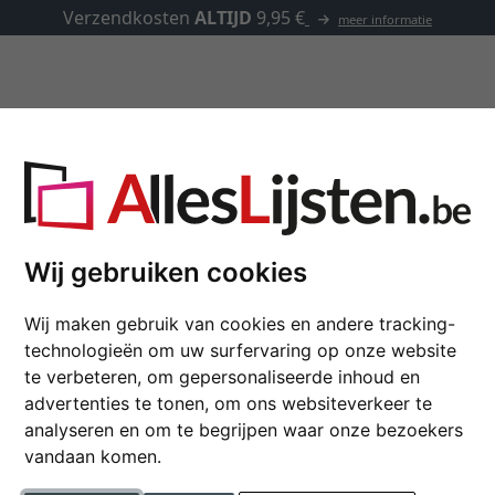
✓
500.000 artikelen om uit te kiezen
Kaders op maat
Passe-partouts
Toebehoren
Kaders met passe-partout
Wij gebruiken cookies
Wij maken gebruik van cookies en andere tracking-
technologieën om uw surfervaring op onze website
te verbeteren, om gepersonaliseerde inhoud en
kleur
advertenties te tonen, om ons websiteverkeer te
analyseren en om te begrijpen waar onze bezoekers
eedte
vandaan komen.