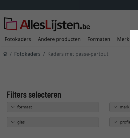
Fotokaders
Andere producten
Formaten
Merken
Fotokaders
Kaders met passe-partout
formaat
merk
glas
profielbr