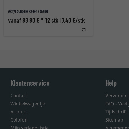
Acryl dubbele kader staand
vanaf 88,80 € *
12 stk | 7,40 €/stk
Klantenservice
Help
Contact
Verzendin
Winkelwagentje
FAQ - Veel
Account
Tijdschrift
Colofon
Sitemap
Mijn verlanglijstje
Algemene 