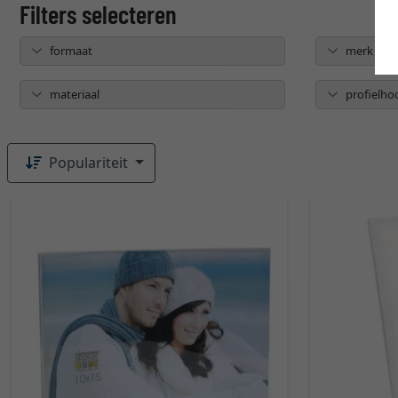
formaat
merk
materiaal
profielho
Populariteit