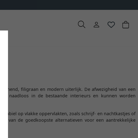
n om uit te kiezen
chijnend, filigraan en modern uiterlijk. De afwezigheid van een
ssen naadloos in de bestaande interieurs en kunnen worden
stabiel op vlakke oppervlakten, zoals schrijf- en nachtkastjes of
 een van de goedkoopste alternatieven voor een aantrekkelijke