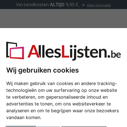
✓
500.000 artikele
Kaders op maat
Passe-partouts
Toebehoren
Acryl fotokaders
Wij gebruiken cookies
jn. Het ontwerp van acryl fotolijsten is gebaseerd op een doors
Wij maken gebruik van cookies en andere tracking-
akkelijk worden meegenomen, bijvoorbeeld op reizen. Ze pa
technologieën om uw surfervaring op onze website
te verbeteren, om gepersonaliseerde inhoud en
advertenties te tonen, om ons websiteverkeer te
e manier kunnen blessures worden uitgesloten. De fotolijstjes zijn 
analyseren en om te begrijpen waar onze bezoekers
en heel eenvoudig. De fotolijstjes van acryl zijn ook duidelijk
vandaan komen.