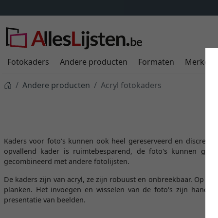
Fotokaders
Andere producten
Formaten
Merken
Andere producten
Acryl fotokaders
Kaders voor foto's kunnen ook heel gereserveerd en discreet zi
opvallend kader is ruimtebesparend, de foto's kunnen gem
gecombineerd met andere fotolijsten.
De kaders zijn van acryl, ze zijn robuust en onbreekbaar. Op dez
planken. Het invoegen en wisselen van de foto's zijn handig 
presentatie van beelden.