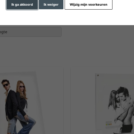
Ik ga akkoord
Ik weiger
Wijzig mijn voorkeuren
kleur
ogte