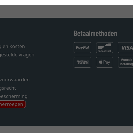
Betaalmethoden
g en kosten
gestelde vragen
voorwaarden
gsrecht
bescherming
 herroepen