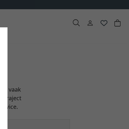
ten vaak
w traject
ervice.