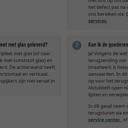
met ons op om uw 
het defect pas na
ons bereiken via:
services
.
leet met glas geleverd?
Kan ik de goederen
mpleet met glas (of naar
Ja! Volgens de wet 
k met kunststof glas) en
terugzending van
erd. De achterwand heeft
(maatwerk is helaa
izontaal en verticaal.
aanvaarden. In di
pijkers zijn niet vervat in
op voor het terugs
Alstublieft open n
lijsten en verwijde
In dit geval neem
terugsturen via em
service center.
.
of 