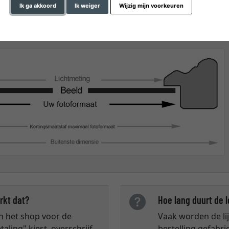
Ik ga akkoord
Ik weiger
Wijzig mijn voorkeuren
t mate") in onze online shop betrekken zich ALTIJD op de be
n
afbeelding van 30 x 40 cm
bestelt u een
lijst van 30 x 40 
rkt dat?
Hoe lang duurt de 
 in het shop voor de
Vaak worden de li
aling" kiest, overschrijf
bestelling gefabri