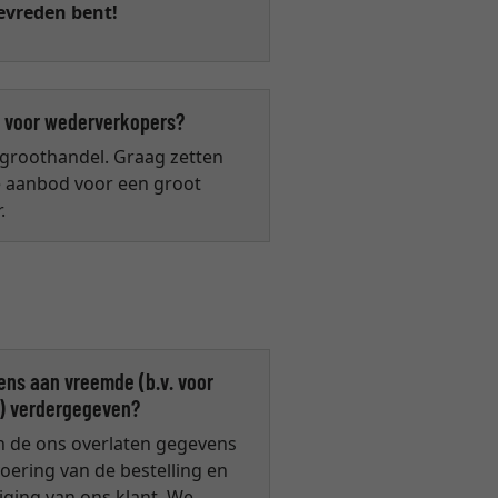
tevreden bent!
st voor wederverkopers?
 groothandel. Graag zetten
e aanbod voor een groot
.
ns aan vreemde (b.v. voor
) verdergegeven?
n de ons overlaten gegevens
voering van de bestelling en
iging van ons klant. We