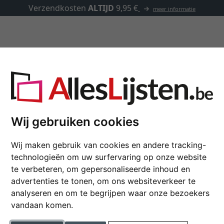
zendkosten
ALTIJD
9,95 €
meer informatie
Kaders op maat
Passe-partouts
Toebehoren
Wij gebruiken cookies
Hoe kunnen wij u helpen?
Wij maken gebruik van cookies en andere tracking-
ndt u enkele antwoorden op vragen die onze klan
technologieën om uw surfervaring op onze website
 U vindt hier antwoorden die u bij elke stap van u
te verbeteren, om gepersonaliseerde inhoud en
advertenties te tonen, om ons websiteverkeer te
iden, van de keuze van het artikel tot de klantens
analyseren en om te begrijpen waar onze bezoekers
vandaan komen.
aangaves op de buitenafmeting van de lijst of de beeldmaat?