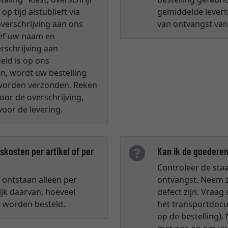
 tijd alstublieft via
gemiddelde leverti
overschrijving aan ons
van ontvangst van
eef uw naam en
rschrijving aan
geld is op ons
, wordt uw bestelling
 worden verzonden. Reken
oor de overschrijving,
voor de levering.
kosten per artikel of per
Kan ik de goederen
Controleer de staa
ontstaan alleen per
ontvangst. Neem ze
ijk daarvan, hoeveel
defect zijn. Vraa
t worden besteld.
het transportdocu
op de bestelling).