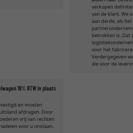
verkopen definiti
van de klant. We o
aan derde, als het
partnerondernemin
betrokken is. Dat 
logistiekondernem
voor het fabriceren
Verdergegeven wo
die voor de leveri
elwagen 19% BTW in plaats
gevestigd en moeten
uitsland afdragen. Door
oederen vrij van rechten
 nadelen voor u onstaan.