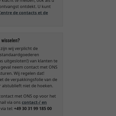
klacht te melden, ook als u
 ontvangst ontdekt. U kunt
Centre de contacts et de
 wisselen?
zijn wij verplicht de
 standaardgoederen
s uitgesloten!) van klanten te
t geval neem contact met ONS
turen. Wij regelen dat!
iet de verpakkingsfolie van de
r alstublieft niet de hoeken.
 contact met ONS op voor het
ail via ons
contact-/ en
via tel:
+49 30 31 99 185 00