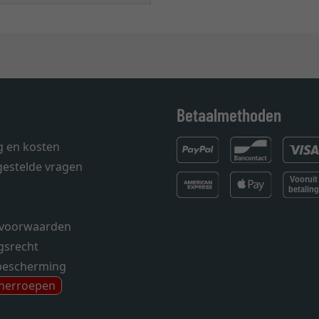
Betaalmethoden
g en kosten
gestelde vragen
voorwaarden
gsrecht
bescherming
 herroepen