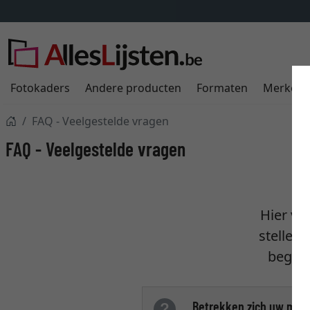
Ver
Fotokaders
Andere producten
Formaten
Merken
FAQ - Veelgestelde vragen
FAQ - Veelgestelde vragen
Hier vi
stellen.
begele
Betrekken zich uw maat