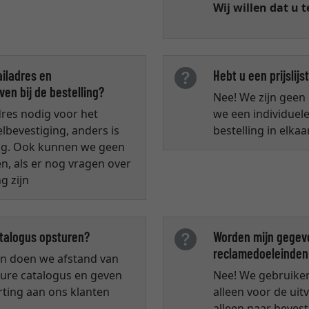
Wij willen dat u 
iladres en
Hebt u een prijslij
n bij de bestelling?
Nee! We zijn geen
res nodig voor het
we een individuel
lbevestiging, anders is
bestelling in elkaar
ldig. Ook kunnen we geen
, als er nog vragen over
g zijn
talogus opsturen?
Worden mijn gegeve
reclamedoeleinden
en doen we afstand van
ure catalogus en geven
Nee! We gebruike
rting aan ons klanten
alleen voor de uit
alleen naar bevest