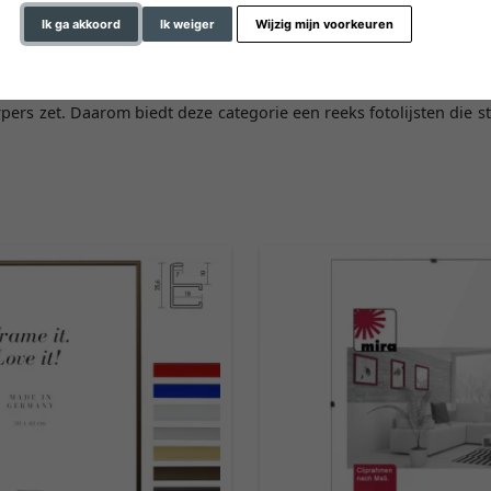
Ik ga akkoord
Ik weiger
Wijzig mijn voorkeuren
rpers zet. Daarom biedt deze categorie een reeks fotolijsten die 