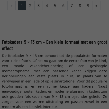
Verde
«
1
2
3
4
5
6
7
8
9
»
Fotokaders 9 × 13 cm – Een klein formaat met een groot
effect
De fotokader 9 × 13 cm behoort tot de populairste formaten
voor kleine foto's. Of het nu gaat om de eerste foto van je kind,
een mooie vakantieherinnering of een geslaagde
momentopname: met een passende kader krijgen deze
herinneringen een vaste plaats in huis, in plaats van te
verdwijnen in een lade of op je smartphone. Voor dit populaire
fotoformaat is er een ruime keuze aan kaders. Naast
eenvoudige houten kaders en moderne aluminium kaders zijn
ook gouden fotokaders van 9 × 13 cm bijzonder geliefd. Ze
zorgen voor een warme uitstraling en passen zowel in een
modern als een klassiek interieur.