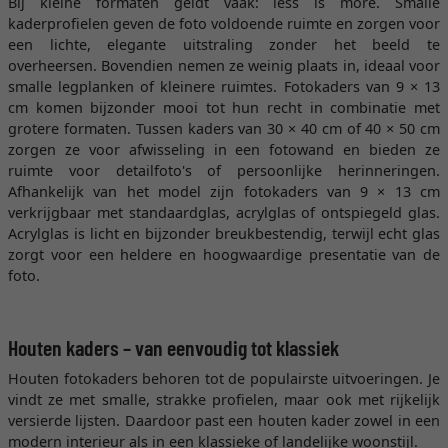
Bij kleine formaten geldt vaak: less is more. Smalle
kaderprofielen geven de foto voldoende ruimte en zorgen voor
een lichte, elegante uitstraling zonder het beeld te
overheersen. Bovendien nemen ze weinig plaats in, ideaal voor
smalle legplanken of kleinere ruimtes. Fotokaders van 9 × 13
cm komen bijzonder mooi tot hun recht in combinatie met
grotere formaten. Tussen kaders van 30 × 40 cm of 40 × 50 cm
zorgen ze voor afwisseling in een fotowand en bieden ze
ruimte voor detailfoto's of persoonlijke herinneringen.
Afhankelijk van het model zijn fotokaders van 9 × 13 cm
verkrijgbaar met standaardglas, acrylglas of ontspiegeld glas.
Acrylglas is licht en bijzonder breukbestendig, terwijl echt glas
zorgt voor een heldere en hoogwaardige presentatie van de
foto.
Houten kaders – van eenvoudig tot klassiek
Houten fotokaders behoren tot de populairste uitvoeringen. Je
vindt ze met smalle, strakke profielen, maar ook met rijkelijk
versierde lijsten. Daardoor past een houten kader zowel in een
modern interieur als in een klassieke of landelijke woonstijl.