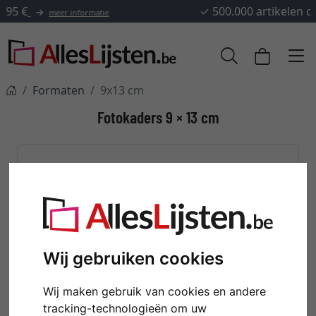
✓
500.000 artikelen om uit te kiezen
Formaten
9x13 cm
Fotokaders 9 × 13 cm
Kleuren
Wij gebruiken cookies
Wij maken gebruik van cookies en andere
BLAUWE
BRUINE FOTOKADERS
tracking-technologieën om uw
FOTOKADERS