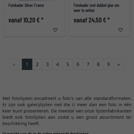
Fotokader Silver Frame
Fotokader met dubbel glas om
neer te zetten
vanaf 10,20 € *
vanaf 24,50 € *
Verde
«
1
2
3
4
5
6
7
8
9
»
Met fotolijsten encadreert u foto’s van alle standardformaten.
Er zijn ook galerijlijsten met die U meer dan een foto in één
keer kunt presenteren. De meestal van onze lijstenfabrikanten
biedt ook fotolijsten aan zodat u een groot assortiment ter
beschikking heeft.
Overzicht van de in de video getoonde fotolijsten: