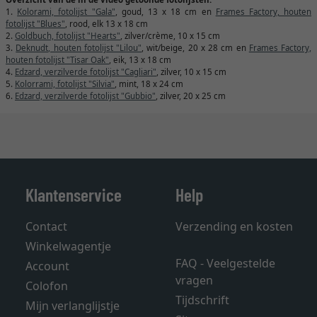
1.
Kolorami, fotolijst "Gala"
, goud, 13 x 18 cm en
Frames Factory, houten
fotolijst "Blues"
, rood, elk 13 x 18 cm
2.
Goldbuch, fotolijst "Hearts"
, zilver/crème, 10 x 15 cm
3.
Deknudt, houten fotolijst "Lilou"
, wit/beige, 20 x 28 cm en
Frames Factory,
houten fotolijst "Tisar Oak"
, eik, 13 x 18 cm
4.
Edzard, verzilverde fotolijst "Cagliari"
, zilver, 10 x 15 cm
5.
Kolorrami, fotolijst "Silvia"
, mint, 18 x 24 cm
6.
Edzard, verzilverde fotolijst "Gubbio"
, zilver, 20 x 25 cm
Klantenservice
Help
Contact
Verzending en kosten
Winkelwagentje
FAQ - Veelgestelde
Account
vragen
Colofon
Tijdschrift
Mijn verlanglijstje