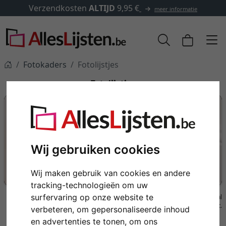
JD
9,95 €
✓
500.000 artikelen
meer informatie
Fotokaders
Fotolijstjes
Fotolijstjes
Wij gebruiken cookies
FOTOLIJSTJES
Wij maken gebruik van cookies en andere
Kleinere formaten om neer te zetten en op te hangen.
tracking-technologieën om uw
surfervaring op onze website te
Een overzicht van alle in de video getoonde fotolijsten vindt u helemaal
onderaan de tekst.
verbeteren, om gepersonaliseerde inhoud
en advertenties te tonen, om ons