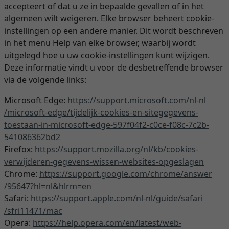
accepteert of dat u ze in bepaalde gevallen of in het
algemeen wilt weigeren. Elke browser beheert cookie-
instellingen op een andere manier. Dit wordt beschreven
in het menu Help van elke browser, waarbij wordt
uitgelegd hoe u uw cookie-instellingen kunt wijzigen.
Deze informatie vindt u voor de desbetreffende browser
via de volgende links:
Microsoft Edge:
https://support.microsoft.com
/nl-nl
/microsoft-edge
/tijdelijk-cookies-en-sitegegevens-
toestaan-in-microsoft-edge-597f04f2-c0ce-f08c-7c2b-
541086362bd2
Firefox:
https://support.mozilla.org
/nl
/kb
/cookies-
verwijderen-gegevens-wissen-websites-opgeslagen
Chrome:
https://support.google.com
/chrome
/answer
/95647
?hl=nl
&hlrm=en
Safari:
https://support.apple.com
/nl-nl
/guide
/safari
/sfri11471
/mac
Opera:
https://help.opera.com
/en
/latest
/web-