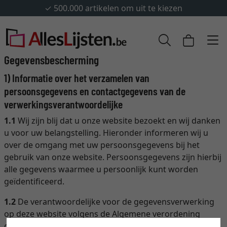
✓
500.000 artikelen om uit te kiezen
Gegevensbescherming
1) Informatie over het verzamelen van
persoonsgegevens en contactgegevens van de
verwerkingsverantwoordelijke
1.1
Wij zijn blij dat u onze website bezoekt en wij danken
u voor uw belangstelling. Hieronder informeren wij u
over de omgang met uw persoonsgegevens bij het
gebruik van onze website. Persoonsgegevens zijn hierbij
alle gegevens waarmee u persoonlijk kunt worden
geïdentificeerd.
1.2
De verantwoordelijke voor de gegevensverwerking
op deze website volgens de Algemene verordening
gegevensbescherming (AVG) is artvera GmbH & Co. KG,