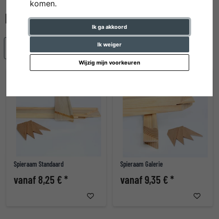
komen.
Ik ga akkoord
Ik weiger
Populariteit
Wijzig mijn voorkeuren
Spieraam Standaard
Spieraam Galerie
vanaf 8,25 € *
vanaf 9,35 € *