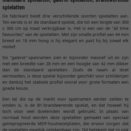
spielatten
De fabrikant biedt drie verschillende soorten spielatten aan.
Ten eerste is er de standaard spielat, die tot een lengte van 300
x 300 cm op maat verkrijgbaar is. Het is een van de "all time
favourites" van de spielatten. Met zijn smalle profiel van 44 mm
breed en 18 mm hoog is hij elegant en past hij bij zowat elk
motief.
De "galerie"-spanramen zien er bijzonder massief uit en zijn
met een breedte van 28 mm en een hoogte van 42 mm dikker
dan de standaard spielatten. Zoals de naam al doet
vermoeden, is deze spielat bijzonder geschikt voor schilderijen
en dankzij het stabiele profiel vooral voor grote formaten een
goede keuze.
Een lat die op de markt voor spanramen eerder zelden te
vinden is, is de B1-brandwerende spielat, en dat hoewel hij
toch voor veel doeleinden wordt gebruikt. In plaats van
normaal hout worden deze spielatten gemaakt van speciaal
geïmpregneerde MDF-houtvezelplaten, die ervoor zorgen dat
de spielatten moeilijk ontvlambaar zijn. Dit betekent dat zij ook