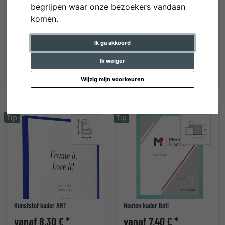
begrijpen waar onze bezoekers vandaan
komen.
Ik ga akkoord
Houten kader Quadrum
Kunststof kader New Lifestyle
vanaf 33,15 € *
vanaf 3,70 € *
Ik weiger
Wijzig mijn voorkeuren
Tip
Tip
Kunststof kader ART
Houten kader Boti
vanaf 8,30 € *
vanaf 7,40 € *