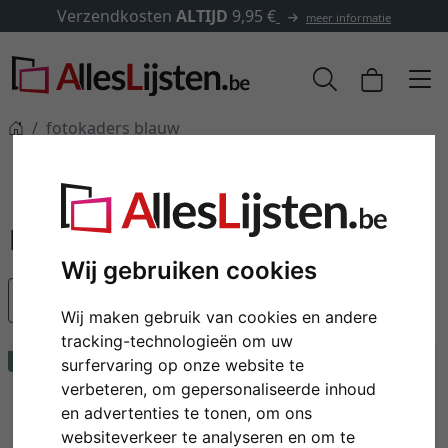
dkosten
ALTIJD
9,95 €
✓
500.
meer informatie
fotokaders blauw
fotokaders blauw
Blauwe fotokaders van hout, aluminium en kunststof.
Wij gebruiken cookies
Populariteit
Wij maken gebruik van cookies en andere
tracking-technologieën om uw
Tip
surfervaring op onze website te
verbeteren, om gepersonaliseerde inhoud
en advertenties te tonen, om ons
websiteverkeer te analyseren en om te