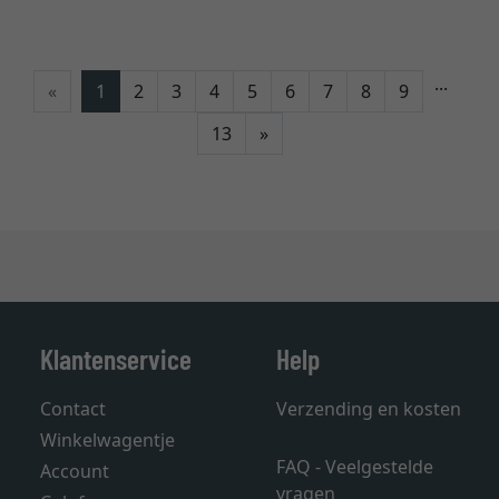
...
«
1
2
3
4
5
6
7
8
9
Verder
13
»
Klantenservice
Help
Contact
Verzending en kosten
Winkelwagentje
FAQ - Veelgestelde
Account
vragen