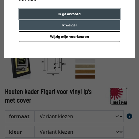
Ik ga akkoord
Ik weiger
Wijzig mijn voorkeuren
Houten kader Figari voor vinyl lp’s
met cover
formaat
kleur