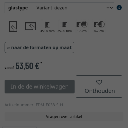
glastype
45,00 mm
35,00 mm
1,5 cm
0,7 cm
» naar de formaten op maat
53,50 €
*
vanaf
In de de winkelwagen
Onthouden
Artikelnummer: FDM-E038-S-H
Vragen over artikel