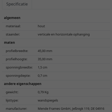
Specificatie
algemeen
materiaal:
hout
staander:
verticale en horizontale ophanging
maten
profielbreedte:
45,00 mm
profielhoogte:
35,00 mm
sponningbreedte:
1,5 cm
sponningdiepte:
0,7 cm
andere eigenschappen
gewicht:
0,79 Kg
lijsttype:
wandspiegels
manufacturer:
Mende Frames GmbH, Jeßnigk 119, DE 04916