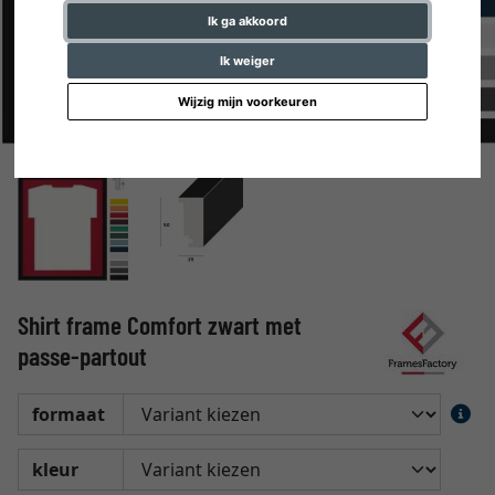
Ik ga akkoord
Ik weiger
Wijzig mijn voorkeuren
Shirt frame Comfort zwart met
passe-partout
formaat
kleur