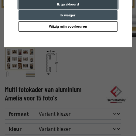
Ik ga akkoord
Ik weiger
Wijzig mijn voorkeuren
Multi fotokader van aluminium
Amelia voor 15 foto's
formaat
kleur