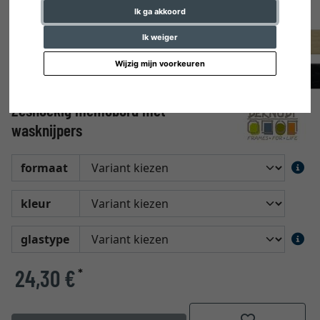
Ik ga akkoord
Ik weiger
Wijzig mijn voorkeuren
Zeshoekig memobord met
wasknijpers
formaat
kleur
glastype
24,30 €
*