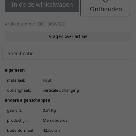
In de de winkelwagen
Onthouden
Artikelnummer: DEK-S68VB2E-H
Vragen over artikel
Specificatie
algemeen
materiaal:
hout
ophanghaak:
verticale ophanging
andere eigenschappen
gewicht:
0,51 Kg
productlijn:
Memoboards
buitenformaat:
42x50 cm