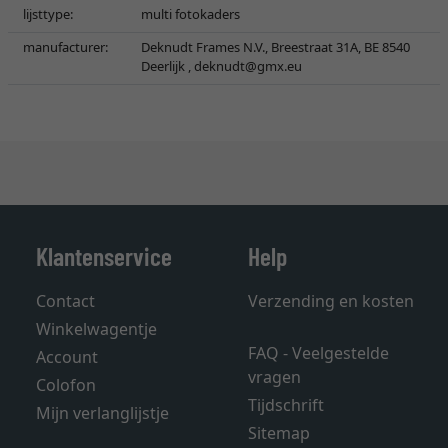
lijsttype:
multi fotokaders
manufacturer:
Deknudt Frames N.V., Breestraat 31A, BE 8540
Deerlijk ,
deknudt@gmx.eu
Klantenservice
Help
Contact
Verzending en kosten
Winkelwagentje
FAQ - Veelgestelde
Account
vragen
Colofon
Tijdschrift
Mijn verlanglijstje
Sitemap