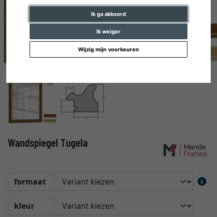
Ik ga akkoord
Ik weiger
Wijzig mijn voorkeuren
Wandspiegel Tugela
formaat
kleur