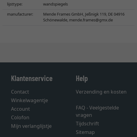
lijsttype:
wandspiegels
manufacturer:
Mende Frames GmbH, Jeßnigk 119, DE 04916
Schönewalde,
mende.frames@gmx.de
Klantenservice
Help
Contact
Verzending en kosten
Winkelwagentje
FAQ - Veelgestelde
Account
vragen
Colofon
Tijdschrift
Mijn verlanglijstje
Sitemap