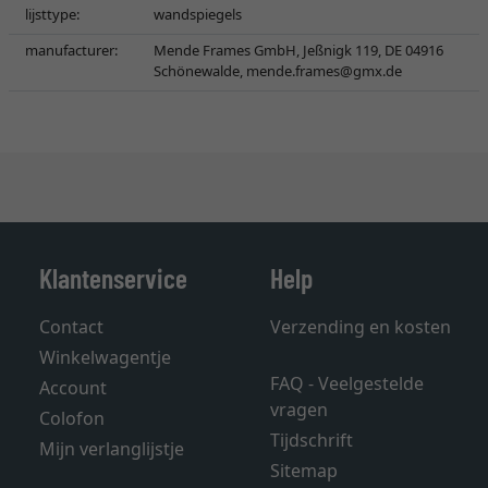
lijsttype:
wandspiegels
manufacturer:
Mende Frames GmbH, Jeßnigk 119, DE 04916
Schönewalde,
mende.frames@gmx.de
Klantenservice
Help
Contact
Verzending en kosten
Winkelwagentje
FAQ - Veelgestelde
Account
vragen
Colofon
Tijdschrift
Mijn verlanglijstje
Sitemap