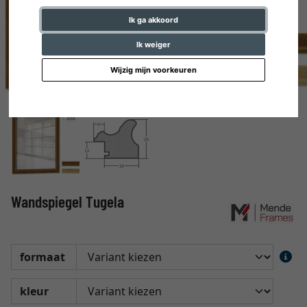
Ik ga akkoord
Ik weiger
Wijzig mijn voorkeuren
Wandspiegel Tugela
formaat
kleur