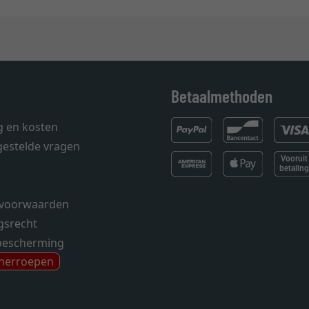
Betaalmethoden
g en kosten
gestelde vragen
voorwaarden
gsrecht
bescherming
 herroepen