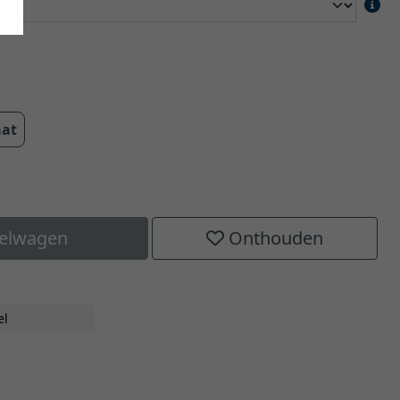
aat
kelwagen
Onthouden
el