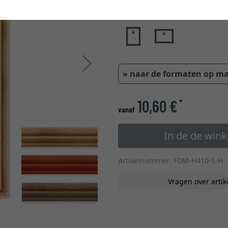
glastype
Verder
» naar de formaten op m
10,60 €
*
vanaf
In de de win
Artikelnummer: FDM-H410-S-H
Vragen over artik