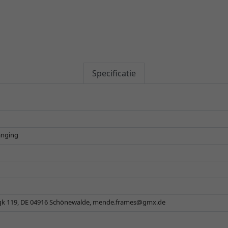
Specificatie
anging
k 119, DE 04916 Schönewalde,
mende.frames@gmx.de