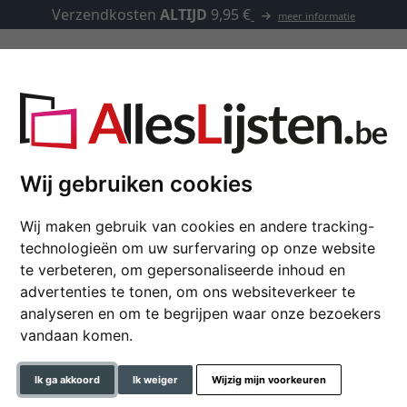
Verzendkosten
ALTIJD
9,95 €
meer informatie
Kaders op maat
Passe-partouts
Toebehoren
Wij gebruiken cookies
Wij maken gebruik van cookies en andere tracking-
Wandspiegel Peneda
technologieën om uw surfervaring op onze website
te verbeteren, om gepersonaliseerde inhoud en
advertenties te tonen, om ons websiteverkeer te
analyseren en om te begrijpen waar onze bezoekers
formaat
vandaan komen.
kleur
Ik ga akkoord
Ik weiger
Wijzig mijn voorkeuren