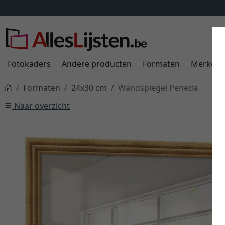
Fotokaders
Andere producten
Formaten
Merken
Formaten
24x30 cm
Wandspiegel Peneda
Naar overzicht