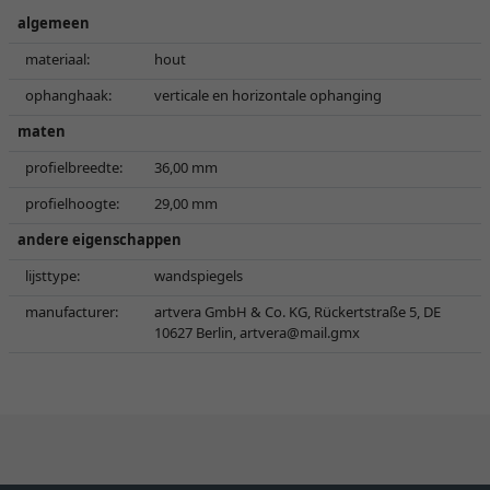
algemeen
materiaal:
hout
ophanghaak:
verticale en horizontale ophanging
maten
profielbreedte:
36,00 mm
profielhoogte:
29,00 mm
andere eigenschappen
lijsttype:
wandspiegels
manufacturer:
artvera GmbH & Co. KG, Rückertstraße 5, DE
10627 Berlin,
artvera@mail.gmx