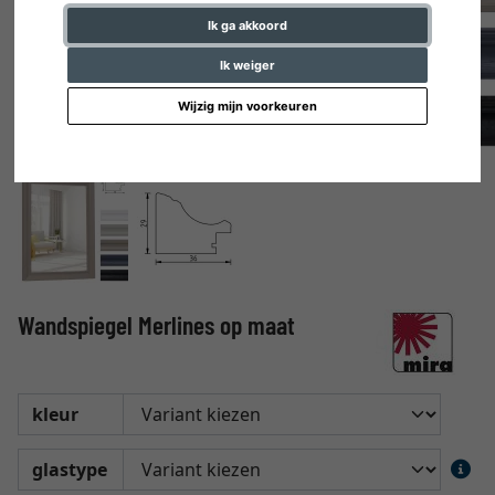
Ik ga akkoord
Ik weiger
Wijzig mijn voorkeuren
Wandspiegel Merlines op maat
kleur
glastype