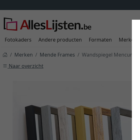
Fotokaders
Andere producten
Formaten
Merken
Merken
Mende Frames
Wandspiegel Mencuna
Naar overzicht