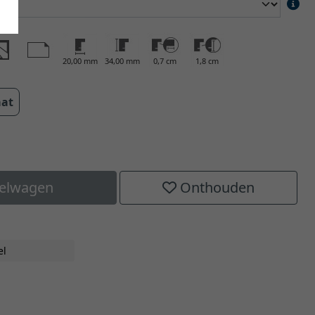
20,00 mm
34,00 mm
0,7 cm
1,8 cm
aat
kelwagen
Onthouden
el