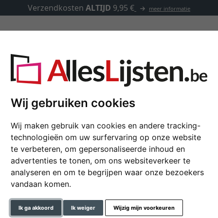
Verzendkosten
ALTIJD
9,95 €
meer informatie
Kaders op maat
Passe-partouts
Toebehoren
Wij gebruiken cookies
Wij maken gebruik van cookies en andere tracking-
Wandspiegel Mencun
technologieën om uw surfervaring op onze website
te verbeteren, om gepersonaliseerde inhoud en
advertenties te tonen, om ons websiteverkeer te
formaat
analyseren en om te begrijpen waar onze bezoekers
vandaan komen.
kleur
Ik ga akkoord
Ik weiger
Wijzig mijn voorkeuren