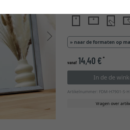
glastype
Verder
» naar de formaten op m
14,40 €
*
vanaf
In de de win
Artikelnummer: FDM-H7901-S-H
Vragen over artik