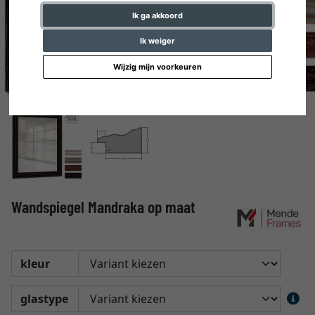
Ik ga akkoord
Ik weiger
Wijzig mijn voorkeuren
Wandspiegel Mandraka op maat
kleur
glastype