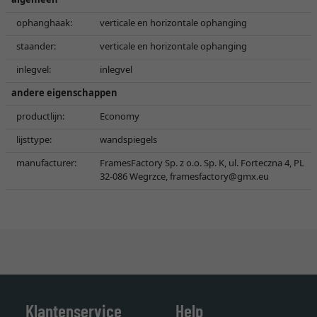
ophanghaak:
verticale en horizontale ophanging
staander:
verticale en horizontale ophanging
inlegvel:
inlegvel
andere eigenschappen
productlijn:
Economy
lijsttype:
wandspiegels
manufacturer:
FramesFactory Sp. z o.o. Sp. K, ul. Forteczna 4, PL
32-086 Wegrzce,
framesfactory@gmx.eu
Klantenservice
Help