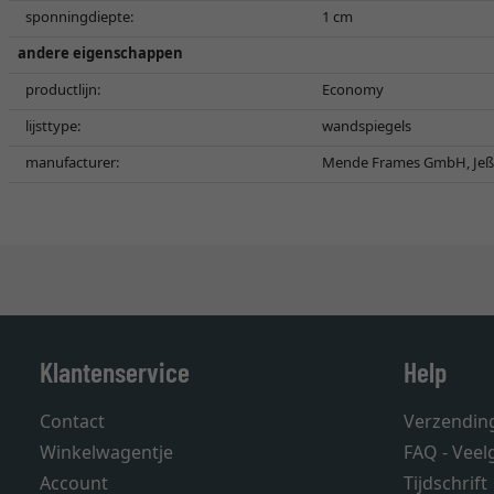
sponningdiepte:
1 cm
andere eigenschappen
productlijn:
Economy
lijsttype:
wandspiegels
manufacturer:
Mende Frames GmbH, Jeßn
Klantenservice
Help
Contact
Verzendin
Winkelwagentje
FAQ - Veel
Account
Tijdschrift