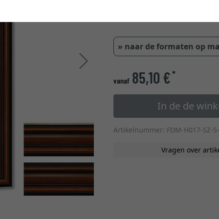
58,0
» naar de formaten op m
Verder
85,10 €
*
vanaf
In de de win
Artikelnummer: FDM-H017-SZ-S
Vragen over artik