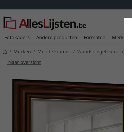
Fotokaders
Andere producten
Formaten
Merken
Merken
Mende Frames
Wandspiegel Gurara op
Naar overzicht