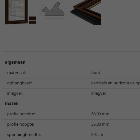
algemeen
materiaal:
hout
ophanghaak:
verticale en horizontale 
inlegvel:
inlegvel
maten
profielbreedte:
58,00 mm
profielhoogte:
35,00 mm
sponningbreedte:
0,8 cm