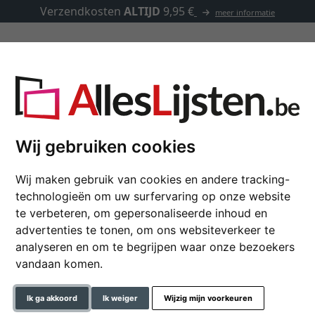
Verzendkosten
ALTIJD
9,95 €
meer informatie
Kaders op maat
Passe-partouts
Toebehoren
 maat
Wij gebruiken cookies
Wij maken gebruik van cookies en andere tracking-
Wandspiegel Gurara 
technologieën om uw surfervaring op onze website
te verbeteren, om gepersonaliseerde inhoud en
advertenties te tonen, om ons websiteverkeer te
analyseren en om te begrijpen waar onze bezoekers
kleur
vandaan komen.
glastype
Ik ga akkoord
Ik weiger
Wijzig mijn voorkeuren