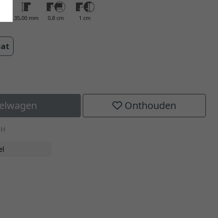
0 mm
35,00 mm
0,8 cm
1 cm
aat
kelwagen
Onthouden
-H
el