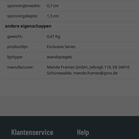
sponningbreedte:
0,7 cm
sponningdiepte:
1,3 cm
andere eigenschappen
gewicht:
0,47 Kg
productlijn:
Exclusive Series
lijsttype:
wandspiegels
manufacturer:
Mende Frames GmbH, Jeßnigk 119, DE 04916
Schönewalde,
mende.frames@gmx.de
Klantenservice
Help