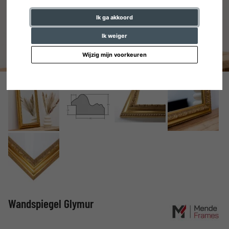
Ik ga akkoord
Ik weiger
Wijzig mijn voorkeuren
Wandspiegel Glymur