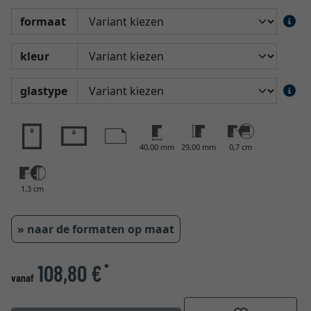
formaat
kleur
glastype
40,00 mm
29,00 mm
0,7 cm
1,3 cm
» naar de formaten op maat
108,80 €
*
vanaf