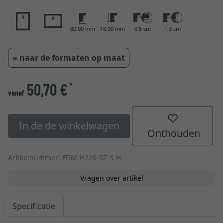
30,00 mm
18,00 mm
0,5 cm
1,3 cm
» naar de formaten op maat
50,70 €
*
vanaf
In de de winkelwagen
Onthouden
Artikelnummer: FDM-H220-SZ-S-H
Vragen over artikel
Specificatie