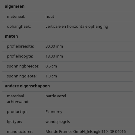
algemeen
materiaal:
hout
ophanghaak:
verticale en horizontale ophanging
maten
profielbreedte:
30,00 mm
profielhoogte:
18,00 mm
sponningbreedte:
0,5 cm
sponningdiepte:
1,3 cm
andere eigenschappen
materiaal
harde vezel
achterwand:
productlijn:
Economy
lijsttype:
wandspiegels
manufacturer:
Mende Frames GmbH, Jeßnigk 119, DE 04916