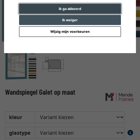
Ik ga akkoord
Ik weiger
Wijzig mijn voorkeuren
Wandspiegel Galet op maat
kleur
glastype