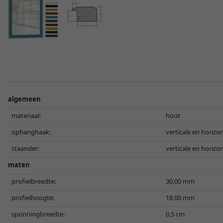
algemeen
materiaal:
hout
ophanghaak:
verticale en horiz
staander:
verticale en horiz
maten
profielbreedte:
30,00 mm
profielhoogte:
18,00 mm
sponningbreedte:
0,5 cm