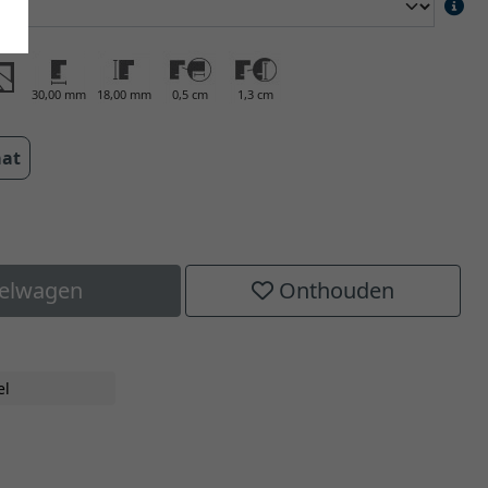
30,00 mm
18,00 mm
0,5 cm
1,3 cm
aat
kelwagen
Onthouden
el