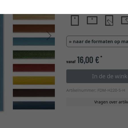
glastype
Verder
» naar de formaten op m
16,00 €
*
vanaf
In de de win
Artikelnummer: FDM-H220-S-H
Vragen over artik