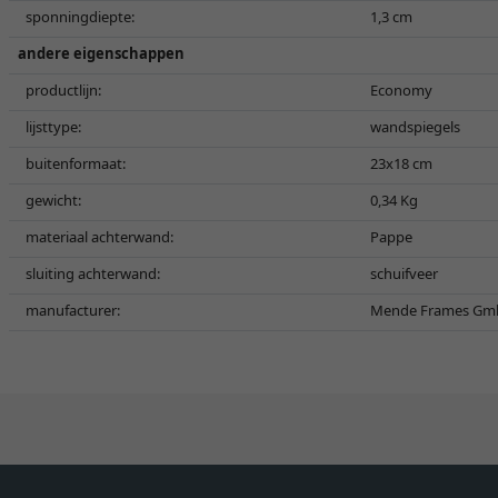
sponningdiepte:
1,3 cm
andere eigenschappen
productlijn:
Economy
lijsttype:
wandspiegels
buitenformaat:
23x18 cm
gewicht:
0,34 Kg
materiaal achterwand:
Pappe
sluiting achterwand:
schuifveer
manufacturer:
Mende Frames GmbH