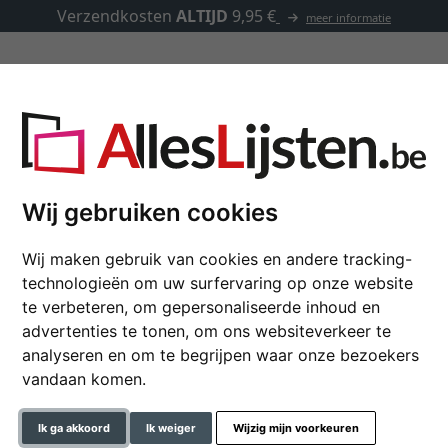
Verzendkosten
ALTIJD
9,95 €
meer informatie
Kaders op maat
Passe-partouts
Toebehoren
Wij gebruiken cookies
Wij maken gebruik van cookies en andere tracking-
Wandspiegel Galet
technologieën om uw surfervaring op onze website
te verbeteren, om gepersonaliseerde inhoud en
advertenties te tonen, om ons websiteverkeer te
formaat
analyseren en om te begrijpen waar onze bezoekers
vandaan komen.
kleur
Ik ga akkoord
Ik weiger
Wijzig mijn voorkeuren