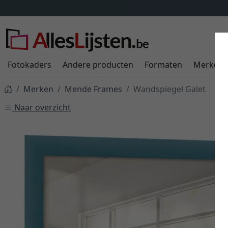
Fotokaders
Andere producten
Formaten
Merken
Merken
Mende Frames
Wandspiegel Galet
Naar overzicht