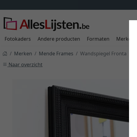
Fotokaders
Andere producten
Formaten
Merken
Merken
Mende Frames
Wandspiegel Fronta
Naar overzicht