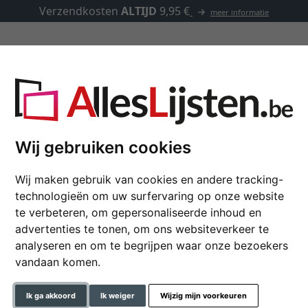
Verzendkosten
ALTIJD
9,95 €
meer informatie
Kaders op maat
Passe-partouts
Toebehoren
Wij gebruiken cookies
Wij maken gebruik van cookies en andere tracking-
Wandspiegel Fronta
technologieën om uw surfervaring op onze website
te verbeteren, om gepersonaliseerde inhoud en
advertenties te tonen, om ons websiteverkeer te
formaat
analyseren en om te begrijpen waar onze bezoekers
vandaan komen.
kleur
Ik ga akkoord
Ik weiger
Wijzig mijn voorkeuren