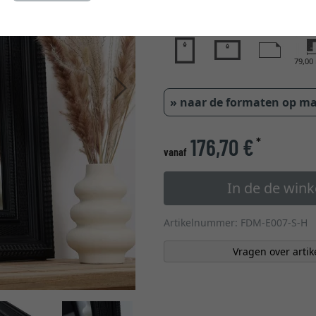
glastype
79,0
Verder
» naar de formaten op m
176,70 €
*
vanaf
In de de win
Artikelnummer: FDM-E007-S-H
Vragen over artik