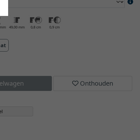
0 mm
49,00 mm
0,8 cm
0,9 cm
aat
kelwagen
Onthouden
el