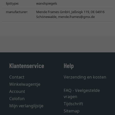
lijsttype:
wandspiegels
manufacturer:
Mende Frames GmbH, Jeßnigk 119, DE 04916
Schönewalde,
mende.frames@gmx.de
Klantenservice
Help
Contact
Verzending en kosten
Winkelwagentje
FAQ - Veelgestelde
Account
vragen
Colofon
Tijdschrift
Mijn verlanglijstje
Sitemap