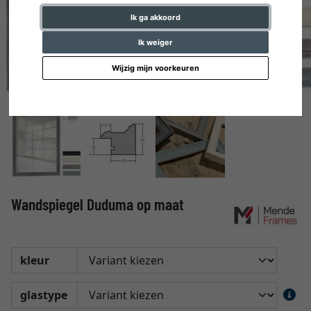
Ik ga akkoord
Ik weiger
Wijzig mijn voorkeuren
Wandspiegel Duduma op maat
kleur
glastype