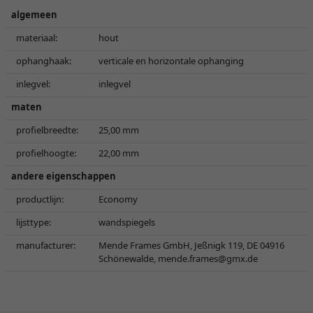
algemeen
materiaal:
hout
ophanghaak:
verticale en horizontale ophanging
inlegvel:
inlegvel
maten
profielbreedte:
25,00 mm
profielhoogte:
22,00 mm
andere eigenschappen
productlijn:
Economy
lijsttype:
wandspiegels
manufacturer:
Mende Frames GmbH, Jeßnigk 119, DE 04916
Schönewalde,
mende.frames@gmx.de