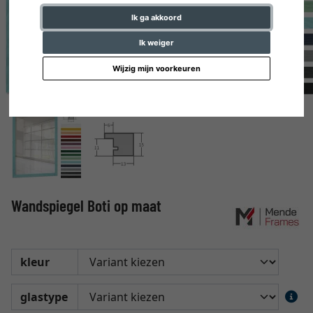
Ik ga akkoord
Ik weiger
Wijzig mijn voorkeuren
Wandspiegel Boti op maat
kleur
glastype