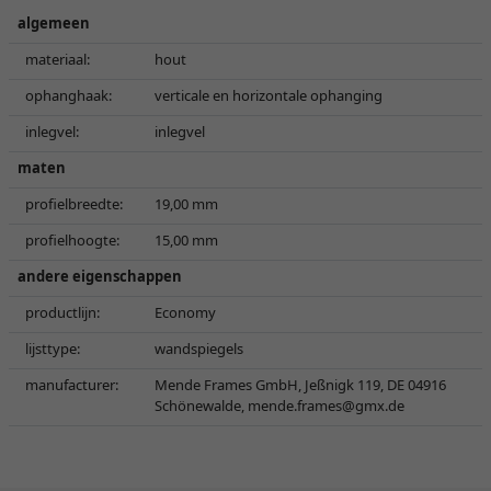
algemeen
materiaal:
hout
ophanghaak:
verticale en horizontale ophanging
inlegvel:
inlegvel
maten
profielbreedte:
19,00 mm
profielhoogte:
15,00 mm
andere eigenschappen
productlijn:
Economy
lijsttype:
wandspiegels
manufacturer:
Mende Frames GmbH, Jeßnigk 119, DE 04916
Schönewalde,
mende.frames@gmx.de