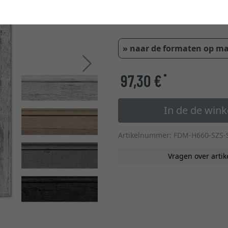
40,00 mm
19,0
» naar de formaten op m
Verder
97,30 €
*
In de de win
Artikelnummer: FDM-H660-SZS-
Vragen over artik