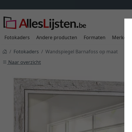
Fotokaders
Andere producten
Formaten
Merken
Fotokaders
Wandspiegel Barnafoss op maat
Naar overzicht