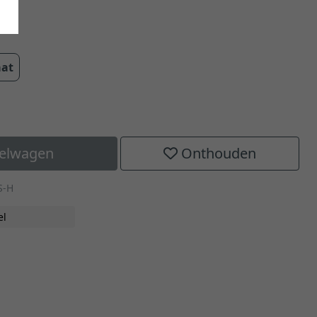
0 mm
aat
kelwagen
Onthouden
S-H
el