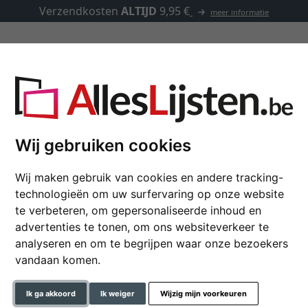
Verzendkosten
ALTIJD
9,95 €
meer informatie
Kaders op maat
Passe-partouts
Toebehoren
Wij gebruiken cookies
Wij maken gebruik van cookies en andere tracking-
Wandspiegel Barnafo
technologieën om uw surfervaring op onze website
te verbeteren, om gepersonaliseerde inhoud en
advertenties te tonen, om ons websiteverkeer te
kleur
analyseren en om te begrijpen waar onze bezoekers
vandaan komen.
glastype
Ik ga akkoord
Ik weiger
Wijzig mijn voorkeuren