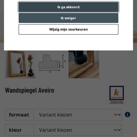
Ik ga akkoord
Ik weiger
Wijzig mijn voorkeuren
Wandspiegel Aveiro
formaat
kleur