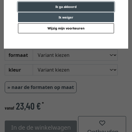
Ik ga akkoord
Ik weiger
Wijzig mijn voorkeuren
Spieraam 5,8 x 2,3 cm
Spieraam van pijnhout met dwarsbalk
formaat
kleur
» naar de formaten op maat
23,40 €
*
vanaf
In de de winkelwagen
Onthouden