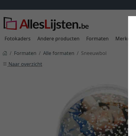
Fotokaders
Andere producten
Formaten
Merken
Formaten
Alle formaten
Sneeuwbol
Naar overzicht