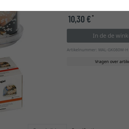
glastype
10,30 €
*
In de de win
Artikelnummer: WAL-GK080W-H
Vragen over artik