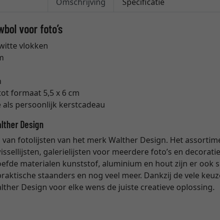
Omschrijving
Specificatie
bol voor foto’s
witte vlokken
cm
n
tot formaat 5,5 x 6 cm
 als persoonlijk kerstcadeau
alther Design
 van fotolijsten van het merk Walther Design. Het assortim
issellijsten, galerielijsten voor meerdere foto’s en decoratiev
fde materialen kunststof, aluminium en hout zijn er ook sp
 praktische staanders en nog veel meer. Dankzij de vele ke
alther Design voor elke wens de juiste creatieve oplossing.