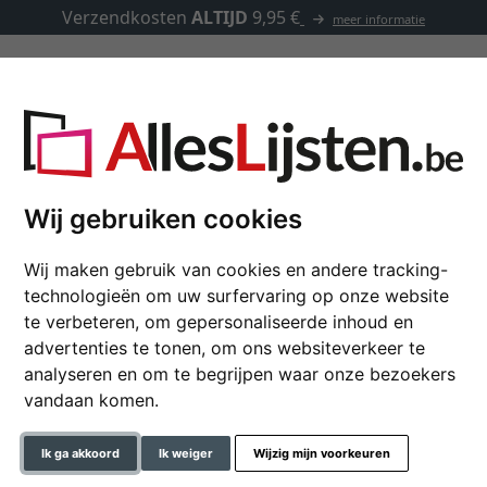
Verzendkosten
ALTIJD
9,95 €
meer informatie
Kaders op maat
Passe-partouts
Toebehoren
Wij gebruiken cookies
Wij maken gebruik van cookies en andere tracking-
Sneeuwbol
technologieën om uw surfervaring op onze website
te verbeteren, om gepersonaliseerde inhoud en
Sneeuwkogel ter instoppen v
advertenties te tonen, om ons websiteverkeer te
analyseren en om te begrijpen waar onze bezoekers
formaat
vandaan komen.
kleur
Ik ga akkoord
Ik weiger
Wijzig mijn voorkeuren