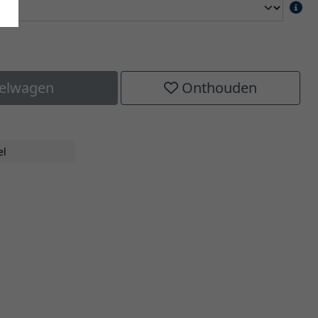
kelwagen
Onthouden
el