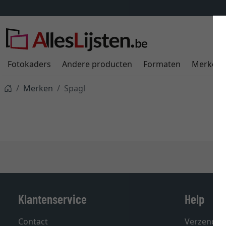
Fotokaders
Andere producten
Formaten
Merken
Merken
Spagl
Klantenservice
Help
Contact
Verzendin