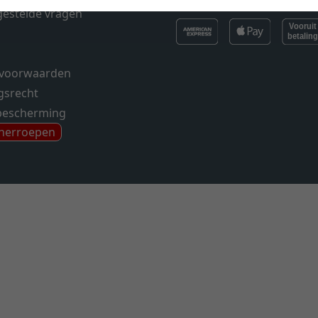
gestelde vragen
voorwaarden
gsrecht
bescherming
 herroepen