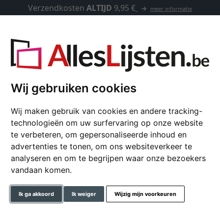
Verzendkosten
ALTIJD
9,95 €
meer informatie
Kaders op maat
Passe-partouts
Toebehoren
Wij gebruiken cookies
Wij maken gebruik van cookies en andere tracking-
Spagl
technologieën om uw surfervaring op onze website
te verbeteren, om gepersonaliseerde inhoud en
advertenties te tonen, om ons websiteverkeer te
analyseren en om te begrijpen waar onze bezoekers
vandaan komen.
Betaalmethoden
Ik ga akkoord
Ik weiger
Wijzig mijn voorkeuren
g en kosten