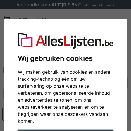
Verzendkosten
ALTIJD
9,95 €
meer informatie
Merken
Roggenkamp
filter: lijsttype: aluminium kaders
Roggenkamp
Wij gebruiken cookies
Wij maken gebruik van cookies en andere
tracking-technologieën om uw
alle filters resetten
surfervaring op onze website te
verbeteren, om gepersonaliseerde inhoud
lijsttype: aluminium kaders
en advertenties te tonen, om ons
websiteverkeer te analyseren en om te
Populariteit
begrijpen waar onze bezoekers vandaan
komen.