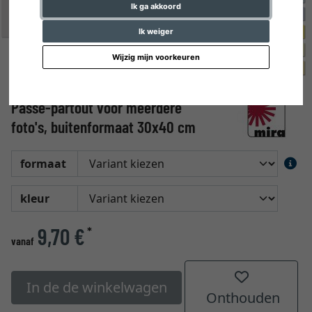
Ik ga akkoord
Ik weiger
Wijzig mijn voorkeuren
Passe-partout voor meerdere
foto's, buitenformaat 30x40 cm
formaat
kleur
9,70 €
*
vanaf
In de de winkelwagen
Onthouden