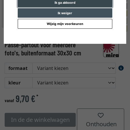
Ik ga akkoord
Ik weiger
Wijzig mijn voorkeuren
Passe-partout voor meerdere
foto's, buitenformaat 30x30 cm
formaat
kleur
9,70 €
*
vanaf
In de de winkelwagen
Onthouden