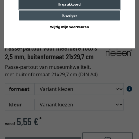
Ik ga akkoord
Ik weiger
Wijzig mijn voorkeuren
Passe-partout voor meerdere foto's
2,5 mm, buitenformaat 21x29,7 cm
Passe-partout van museumkwaliteit,
met buitenformaat 21x29,7 cm (DIN A4)
formaat
kleur
5,55 €
*
vanaf