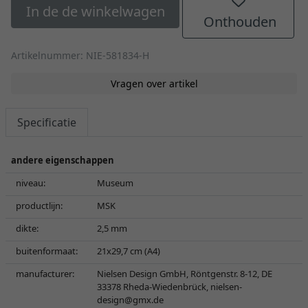
In de de winkelwagen
Onthouden
Artikelnummer: NIE-581834-H
Vragen over artikel
Specificatie
andere eigenschappen
niveau:
Museum
productlijn:
MSK
dikte:
2,5 mm
buitenformaat:
21x29,7 cm (A4)
manufacturer:
Nielsen Design GmbH, Röntgenstr. 8-12, DE
33378 Rheda-Wiedenbrück,
nielsen-
design@gmx.de