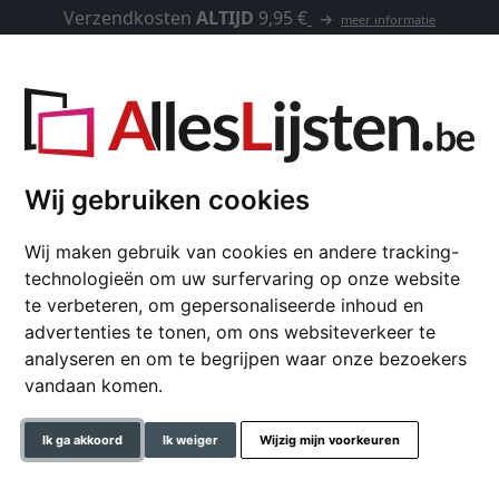
Verzendkosten
ALTIJD
9,95 €
meer informatie
Kaders op maat
Passe-partouts
Toebehoren
rs
Wij gebruiken cookies
Wij maken gebruik van cookies en andere tracking-
Nielsen Design
technologieën om uw surfervaring op onze website
te verbeteren, om gepersonaliseerde inhoud en
advertenties te tonen, om ons websiteverkeer te
analyseren en om te begrijpen waar onze bezoekers
vandaan komen.
Ik ga akkoord
Ik weiger
Wijzig mijn voorkeuren