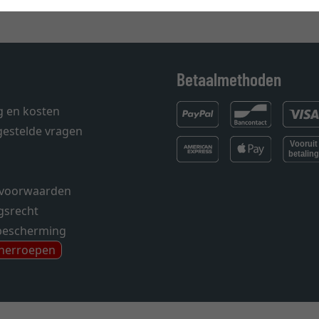
Betaalmethoden
g en kosten
gestelde vragen
voorwaarden
gsrecht
bescherming
 herroepen