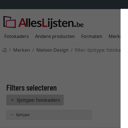
Fotokaders
Andere producten
Formaten
Merken
Merken
Nielsen Design
filter: lijsttype: fotokade
lijsttype: fotokaders
lijsttype