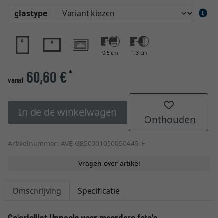
glastype
0,5 cm
1,3 cm
60,60 €
*
vanaf
In de de winkelwagen
Onthouden
Artikelnummer: AVE-G850001050050A45-H
Vragen over artikel
Omschrijving
Specificatie
Galerielijst Uppsala voor meerdere foto's