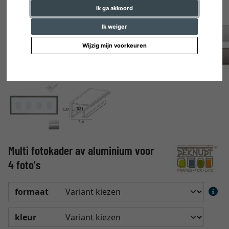
Ik ga akkoord
Ik weiger
Wijzig mijn voorkeuren
Multi fotokader av aluminium voor
4 foto's
formaat
kleur