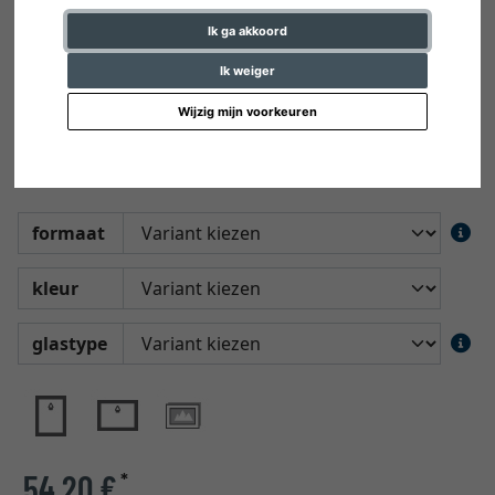
Ik ga akkoord
Ik weiger
Multi fotokader Vannes
Wijzig mijn voorkeuren
Galeriekader in klassiek design en van
uitstekende kwaliteit
formaat
kleur
glastype
54,20 €
*